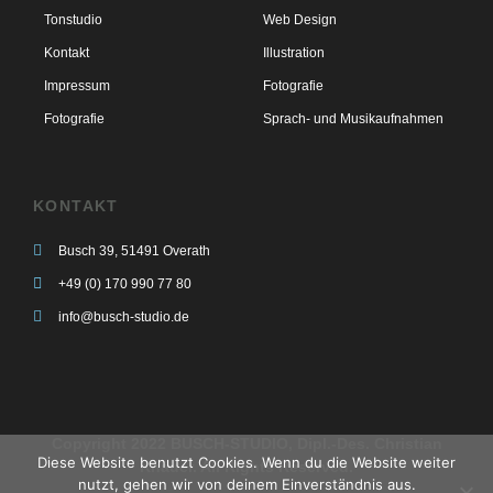
Tonstudio
Web Design
Kontakt
Illustration
Impressum
Fotografie
Fotografie
Sprach- und Musikaufnahmen
KONTAKT
Busch 39, 51491 Overath
+49 (0) 170 990 77 80
info@busch-studio.de
Copyright 2022 BUSCH-STUDIO, Dipl.-Des. Christian
Diese Website benutzt Cookies. Wenn du die Website weiter
Knauer. All Rights Reserved.
nutzt, gehen wir von deinem Einverständnis aus.